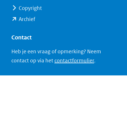
website)
website)
Copyright
(opent
Archief
in
nieuw
Contact
venster)
Heb je een vraag of opmerking? Neem
(verwijst
contact op via het
contactformulier
.
naar
een
andere
website)