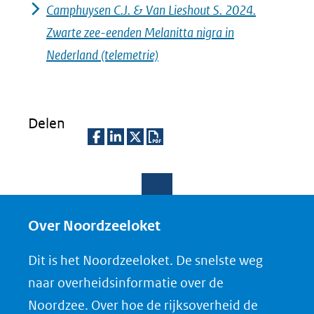
Camphuysen C.J. & Van Lieshout S. 2024.
Zwarte zee-eenden Melanitta nigra in
Nederland (telemetrie)
Delen
D
D
D
D
e
e
e
o
l
l
l
w
e
e
e
n
Over Noordzeeloket
n
n
n
l
Dit is het Noordzeeloket. De snelste weg
o
o
o
o
naar overheidsinformatie over de
p
p
p
a
Noordzee. Over hoe de rijksoverheid de
F
L
X
d