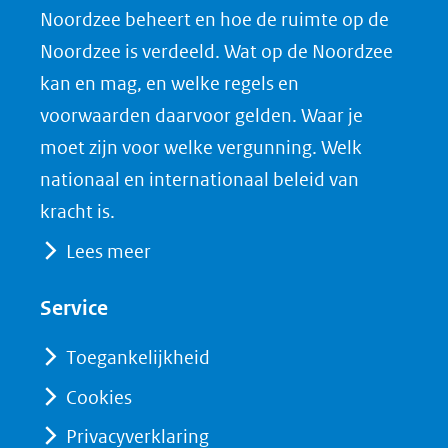
Noordzee beheert en hoe de ruimte op de
(opent
a
i
P
Noordzee is verdeeld. Wat op de Noordzee
in
c
n
D
nieuw
e
k
F
kan en mag, en welke regels en
venster)
b
e
voorwaarden daarvoor gelden. Waar je
(verwijst
o
d
moet zijn voor welke vergunning. Welk
naar
o
I
nationaal en internationaal beleid van
een
k
n
kracht is.
(opent
(opent
andere
Lees meer
in
in
website)
nieuw
nieuw
Service
venster)
venster)
(verwijst
(verwijst
Toegankelijkheid
naar
naar
Cookies
een
een
Privacyverklaring
andere
andere