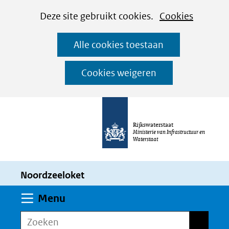
Cookies
Ga
Hier
Deze site gebruikt cookies.
Cookies
instellen
naar
kan
Alle cookies toestaan
de
het
inhoud
gebruik
Cookies weigeren
van
cookies
op
Rijkswaterstaat
deze
Ministerie van Infrastructuur en
Waterstaat
website
worden
Noordzeeloket
toegestaan
of
Uitklappen
Menu
geweigerd.
Zoeken
Zoeken