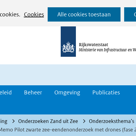
Ga
 cookies.
Cookies
Alle cookies toestaan
naar
de
inhoud
Rijkswaterstaat
Ministerie van Infrastructuur en W
eleid
Beheer
Omgeving
Publicaties
ing
Onderzoeken Zand uit Zee
Onderzoeksthema’s
. Memo Pilot zwarte zee-eendenonderzoek met drones (fase 