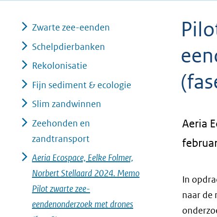
geweigerd.
Pilo
Zwarte zee-eenden
Schelpdierbanken
een
Rekolonisatie
(fas
Fijn sediment & ecologie
Slim zandwinnen
Aeria E
Zeehonden en
zandtransport
februar
Aeria Ecospace, Eelke Folmer,
Norbert Stellaard 2024. Memo
In opdra
Pilot zwarte zee-
naar de 
eendenonderzoek met drones
onderzoe