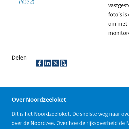
(fase 2)
vastges
foto’s i
om met 
monitor
Delen
D
D
D
D
e
e
e
o
l
l
l
w
e
e
e
n
Over Noordzeeloket
n
n
n
l
Dit is het Noordzeeloket. De snelste weg naar ov
o
o
o
o
over de Noordzee. Over hoe de rijksoverheid de
p
p
p
a