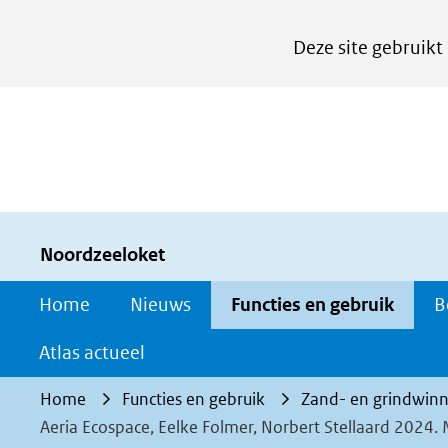
Cookies
Deze site gebruikt
instellen
Hier
kan
het
gebruik
van
cookies
Noordzeeloket
op
Home
Nieuws
Functies en gebruik
B
deze
website
Atlas actueel
worden
Home
Functies en gebruik
Zand- en grindwinn
toegestaan
Aeria Ecospace, Eelke Folmer, Norbert Stellaard 2024
of