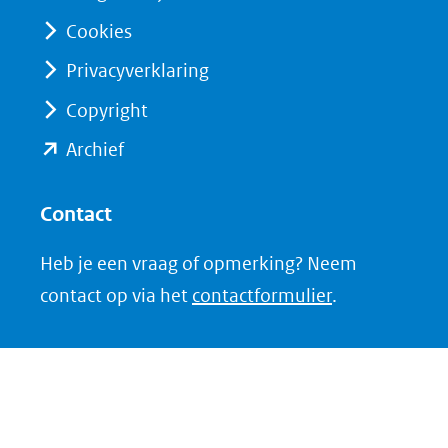
Cookies
Privacyverklaring
Copyright
(opent
Archief
in
nieuw
Contact
venster)
Heb je een vraag of opmerking? Neem
(verwijst
contact op via het
contactformulier
.
naar
een
andere
website)