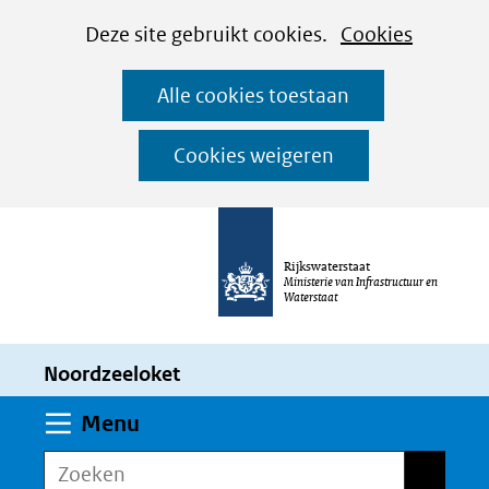
Cookies
Ga
Hier
Deze site gebruikt cookies.
Cookies
instellen
naar
kan
Alle cookies toestaan
de
het
inhoud
gebruik
Cookies weigeren
van
cookies
op
Rijkswaterstaat
deze
Ministerie van Infrastructuur en
Waterstaat
website
worden
Noordzeeloket
toegestaan
of
Uitklappen
Menu
geweigerd.
Zoeken
Zoeken