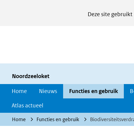
Cookies
Deze site gebruikt
instellen
Hier
kan
het
gebruik
van
cookies
Noordzeeloket
op
Home
Nieuws
Functies en gebruik
B
deze
website
Atlas actueel
worden
Home
Functies en gebruik
Biodiversiteitsverdr
toegestaan
of