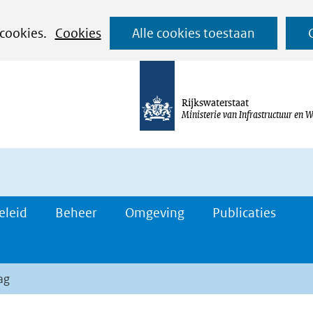
Ga
 cookies.
Cookies
Alle cookies toestaan
naar
de
inhoud
Rijkswaterstaat
Ministerie van Infrastructuur en W
eleid
Beheer
Omgeving
Publicaties
ag