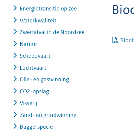
Biod
geweigerd.
Energietransitie op zee
Waterkwaliteit
Zwerfafval in de Noordzee
Biodi
Natuur
Scheepvaart
Luchtvaart
Olie- en gaswinning
CO2-opslag
Visserij
Zand- en grindwinning
Baggerspecie