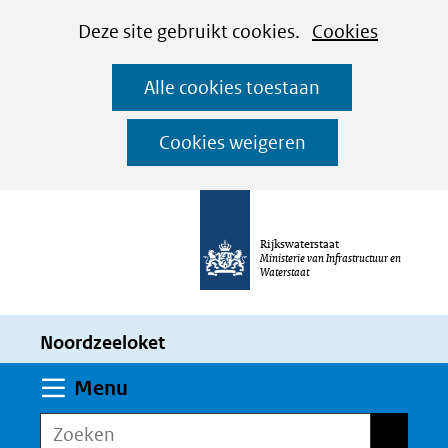
Cookies
Ga
Hier
Deze site gebruikt cookies.
Cookies
instellen
naar
kan
Alle cookies toestaan
de
het
inhoud
gebruik
Cookies weigeren
van
cookies
op
Rijkswaterstaat
deze
Ministerie van Infrastructuur en
Waterstaat
website
worden
Noordzeeloket
toegestaan
of
Uitklappen
Menu
geweigerd.
Zoeken
Zoeken