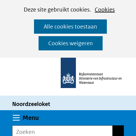
Cookies
Ga
Hier
Deze site gebruikt cookies.
Cookies
instellen
naar
kan
Alle cookies toestaan
de
het
inhoud
gebruik
Cookies weigeren
van
cookies
op
Rijkswaterstaat
deze
Ministerie van Infrastructuur en
Waterstaat
website
worden
Noordzeeloket
toegestaan
of
Uitklappen
Menu
geweigerd.
Zoeken
Zoeken