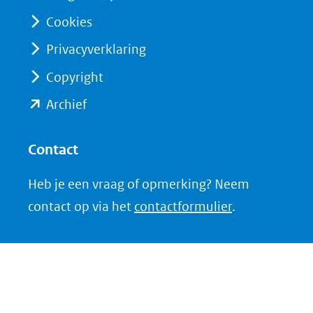
Cookies
Privacyverklaring
Copyright
(opent
Archief
in
nieuw
Contact
venster)
Heb je een vraag of opmerking? Neem
(verwijst
contact op via het
contactformulier
.
naar
een
andere
website)