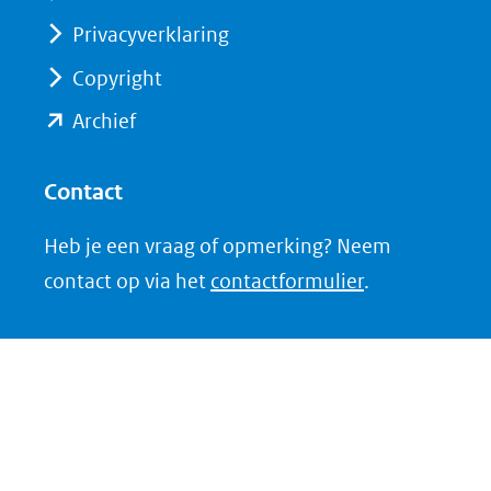
Privacyverklaring
Copyright
(opent
Archief
in
nieuw
Contact
venster)
Heb je een vraag of opmerking? Neem
(verwijst
contact op via het
contactformulier
.
naar
een
andere
website)