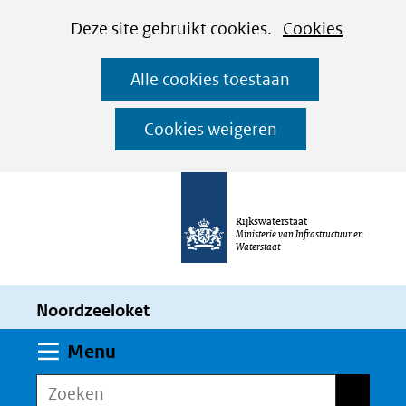
Cookies
Ga
Hier
Deze site gebruikt cookies.
Cookies
instellen
naar
kan
Alle cookies toestaan
de
het
inhoud
gebruik
Cookies weigeren
van
cookies
op
Rijkswaterstaat
deze
Ministerie van Infrastructuur en
Waterstaat
website
worden
Noordzeeloket
toegestaan
of
Uitklappen
Menu
geweigerd.
Zoeken
Zoeken