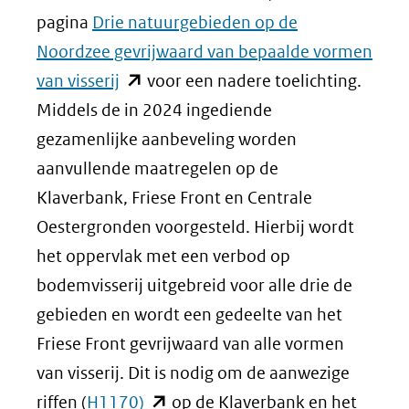
pagina
Drie natuurgebieden op de
Noordzee gevrijwaard van bepaalde vormen
(opent
van visserij
voor een nadere toelichting.
in
Middels de in 2024 ingediende
nieuw
gezamenlijke aanbeveling worden
venster)
aanvullende maatregelen op de
(verwijst
Klaverbank, Friese Front en Centrale
naar
Oestergronden voorgesteld. Hierbij wordt
een
het oppervlak met een verbod op
andere
bodemvisserij uitgebreid voor alle drie de
website)
gebieden en wordt een gedeelte van het
Friese Front gevrijwaard van alle vormen
van visserij. Dit is nodig om de aanwezige
(opent
riffen (
H1170)
op de Klaverbank en het