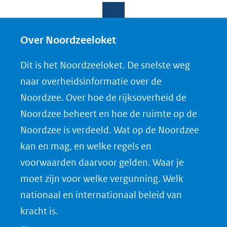
e
e
e
o
l
l
l
w
e
e
e
n
Over Noordzeeloket
n
n
n
l
Dit is het Noordzeeloket. De snelste weg
o
o
o
o
naar overheidsinformatie over de
p
p
p
a
Noordzee. Over hoe de rijksoverheid de
F
L
X
d
Noordzee beheert en hoe de ruimte op de
(opent
a
i
P
Noordzee is verdeeld. Wat op de Noordzee
in
c
n
D
nieuw
e
k
F
kan en mag, en welke regels en
venster)
b
e
voorwaarden daarvoor gelden. Waar je
(verwijst
o
d
moet zijn voor welke vergunning. Welk
naar
o
I
nationaal en internationaal beleid van
een
k
n
kracht is.
(opent
(opent
andere