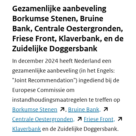
nieuw
(verwijst
Gezamenlijke aanbeveling
venster)
naar
Borkumse Stenen, Bruine
(verwijst
een
Bank, Centrale Oestergronden,
naar
andere
Friese Front, Klaverbank, en de
een
website)
Zuidelijke Doggersbank
andere
website)
In december 2024 heeft Nederland een
gezamenlijke aanbeveling (in het Engels:
"Joint Recommendation") ingediend bij de
Europese Commissie om
instandhoudingsmaatregelen te treffen op
(opent
(opent
Borkumse Stenen
,
Bruine Bank,
in
(opent
in
(opent
Centrale Oestergronden,
Friese Front,
nieuw
in
nieuw
in
Klaverbank
en de Zuidelijke Doggersbank.