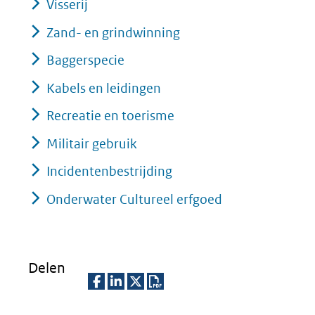
Visserij
Zand- en grindwinning
Baggerspecie
Kabels en leidingen
Recreatie en toerisme
Militair gebruik
Incidentenbestrijding
Onderwater Cultureel erfgoed
Delen
D
D
D
D