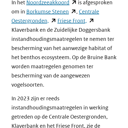
venster)
(opent
nieuw
venster)
nieuw
In het
Noordzeeakkoord
is afgesproken
(verwijst
(opent
in
venster)
(verwijst
venster)
om in
Borkumse Stenen
,
Centrale
(opent
naar
in
nieuw
(verwijst
(opent
naar
(verwijs
Oestergronden,
Friese Front,
in
een
nieuw
venster)
naar
in
een
naar
Klaverbank en de Zuidelijke Doggersbank
nieuw
andere
venster)
(verwijst
een
nieuw
andere
een
instandhoudingsmaatregelen te nemen ter
venster)
website)
(verwijst
naar
andere
venster)
website)
andere
bescherming van het aanwezige habitat of
(verwijst
naar
een
website)
(verwijst
website
het benthos ecosysteem. Op de Bruine Bank
naar
een
andere
naar
worden maatregelen genomen ter
een
andere
website)
een
bescherming van de aangewezen
andere
website)
andere
vogelsoorten.
website)
website)
In 2023 zijn er reeds
instandhoudingsmaatregelen in werking
getreden op de Centrale Oestergronden,
Klaverbank en het Friese Front, zie de