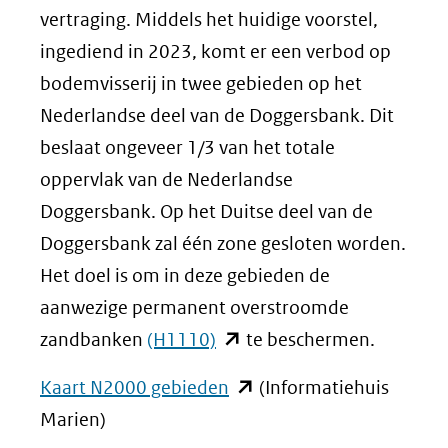
vertraging. Middels het huidige voorstel,
ingediend in 2023, komt er een verbod op
bodemvisserij in twee gebieden op het
Nederlandse deel van de Doggersbank. Dit
beslaat ongeveer 1/3 van het totale
oppervlak van de Nederlandse
Doggersbank. Op het Duitse deel van de
Doggersbank zal één zone gesloten worden.
Het doel is om in deze gebieden de
aanwezige permanent overstroomde
(opent
zandbanken
(H1110)
te beschermen.
in
(opent
Kaart N2000 gebieden
(Informatiehuis
nieuw
in
Marien)
venster)