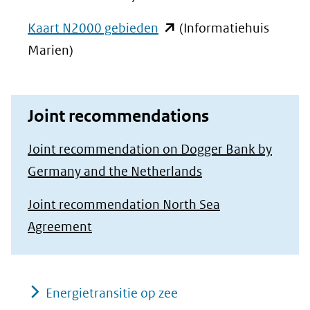
(opent
Kaart N2000 gebieden
(Informatiehuis
in
Marien)
nieuw
venster)
Joint recommendations
(verwijst
naar
Joint recommendation on Dogger Bank by
een
Germany and the Netherlands
andere
Joint recommendation North Sea
website)
Agreement
Energietransitie op zee