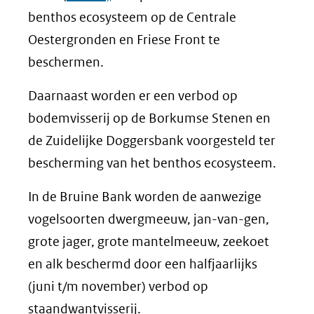
in
benthos ecosysteem op de Centrale
nieuw
Oestergronden en Friese Front te
venster)
beschermen.
(verwijst
Daarnaast worden er een verbod op
naar
bodemvisserij op de Borkumse Stenen en
een
de Zuidelijke Doggersbank voorgesteld ter
andere
bescherming van het benthos ecosysteem.
website)
In de Bruine Bank worden de aanwezige
vogelsoorten dwergmeeuw, jan-van-gen,
grote jager, grote mantelmeeuw, zeekoet
en alk beschermd door een halfjaarlijks
(juni t/m november) verbod op
staandwantvisserij.