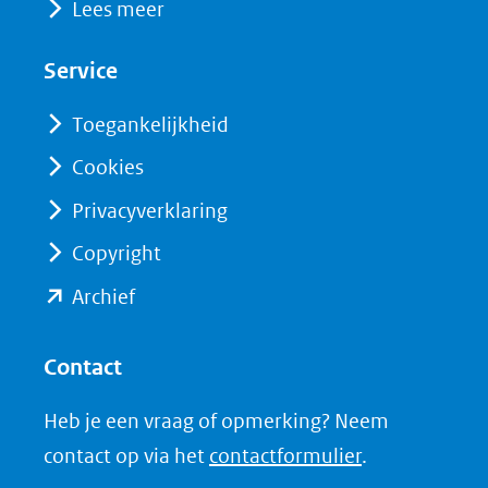
Lees meer
in
in
website)
nieuw
nieuw
Service
venster)
venster)
(verwijst
(verwijst
Toegankelijkheid
naar
naar
Cookies
een
een
Privacyverklaring
andere
andere
website)
website)
Copyright
(opent
Archief
in
nieuw
Contact
venster)
Heb je een vraag of opmerking? Neem
(verwijst
contact op via het
contactformulier
.
naar