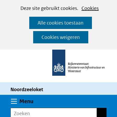
Cookies
Ga
Hier
Deze site gebruikt cookies.
Cookies
instellen
naar
kan
Alle cookies toestaan
de
het
inhoud
gebruik
Cookies weigeren
van
cookies
op
Rijkswaterstaat
deze
Ministerie van Infrastructuur en
Waterstaat
website
worden
Noordzeeloket
toegestaan
of
Uitklappen
Menu
geweigerd.
Zoeken
Zoeken