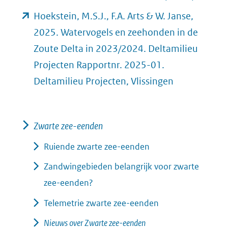
Hoekstein, M.S.J., F.A. Arts & W. Janse,
2025. Watervogels en zeehonden in de
Zoute Delta in 2023/2024. Deltamilieu
Projecten Rapportnr. 2025-01.
(opent
Deltamilieu Projecten, Vlissingen
in
nieuw
Zwarte zee-eenden
venster)
(verwijst
Ruiende zwarte zee-eenden
naar
Zandwingebieden belangrijk voor zwarte
een
zee-eenden?
andere
Telemetrie zwarte zee-eenden
website)
Nieuws over Zwarte zee-eenden