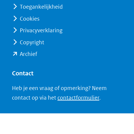
(verwijst
(verwijst
Toegankelijkheid
naar
naar
Cookies
een
een
Privacyverklaring
andere
andere
website)
website)
Copyright
(opent
Archief
in
nieuw
Contact
venster)
Heb je een vraag of opmerking? Neem
(verwijst
contact op via het
contactformulier
.
naar
een
andere
website)