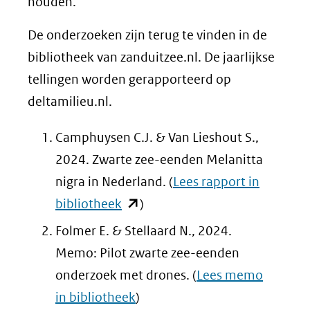
houden.
De onderzoeken zijn terug te vinden in de
bibliotheek van zanduitzee.nl. De jaarlijkse
tellingen worden gerapporteerd op
deltamilieu.nl.
Camphuysen C.J. & Van Lieshout S.,
2024. Zwarte zee-eenden Melanitta
nigra in Nederland. (
Lees rapport in
(opent
bibliotheek
)
in
Folmer E. & Stellaard N., 2024.
nieuw
Memo: Pilot zwarte zee-eenden
venster)
onderzoek met drones. (
Lees memo
(verwijst
in bibliotheek
)