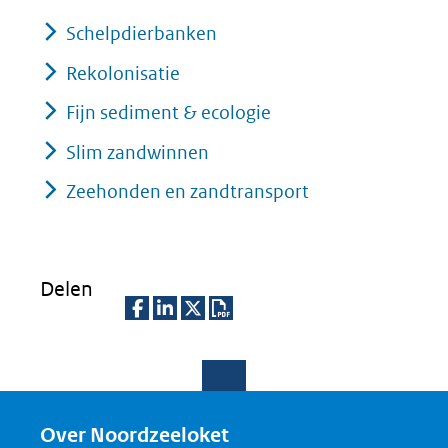
Schelpdierbanken
Rekolonisatie
Fijn sediment & ecologie
Slim zandwinnen
Zeehonden en zandtransport
Delen
D
D
D
D
e
e
e
o
l
l
l
w
e
e
e
n
Over Noordzeeloket