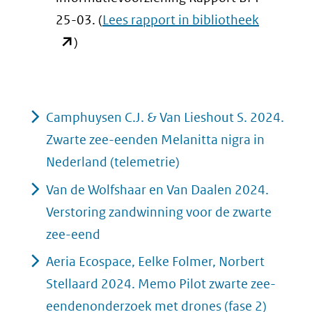
(opent
25-03. (
Lees rapport in bibliotheek
in
)
nieuw
venster)
(verwijst
Camphuysen C.J. & Van Lieshout S. 2024.
naar
Zwarte zee-eenden Melanitta nigra in
een
Nederland (telemetrie)
andere
Van de Wolfshaar en Van Daalen 2024.
website)
Verstoring zandwinning voor de zwarte
zee-eend
Aeria Ecospace, Eelke Folmer, Norbert
Stellaard 2024. Memo Pilot zwarte zee-
eendenonderzoek met drones (fase 2)