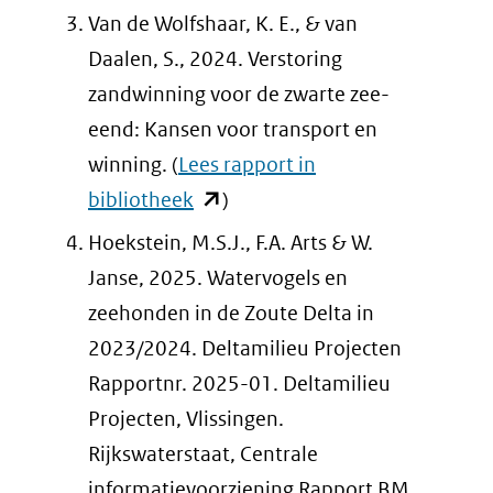
naar
Van de Wolfshaar, K. E., & van
een
Daalen, S., 2024. Verstoring
andere
zandwinning voor de zwarte zee-
website)
eend: Kansen voor transport en
winning. (
Lees rapport in
(opent
bibliotheek
)
in
Hoekstein, M.S.J., F.A. Arts & W.
nieuw
Janse, 2025. Watervogels en
venster)
zeehonden in de Zoute Delta in
(verwijst
2023/2024. Deltamilieu Projecten
naar
Rapportnr. 2025-01. Deltamilieu
een
Projecten, Vlissingen.
andere
Rijkswaterstaat, Centrale
website)
informatievoorziening Rapport BM