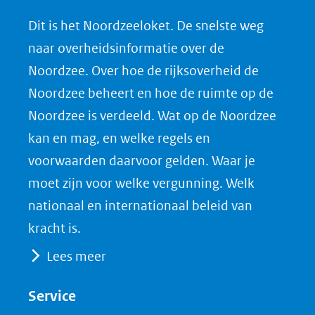
n
n
n
l
Dit is het Noordzeeloket. De snelste weg
o
o
o
o
naar overheidsinformatie over de
p
p
p
a
Noordzee. Over hoe de rijksoverheid de
F
L
X
d
Noordzee beheert en hoe de ruimte op de
(opent
a
i
P
Noordzee is verdeeld. Wat op de Noordzee
in
c
n
D
nieuw
e
k
F
kan en mag, en welke regels en
venster)
b
e
voorwaarden daarvoor gelden. Waar je
(verwijst
o
d
moet zijn voor welke vergunning. Welk
naar
o
I
nationaal en internationaal beleid van
een
k
n
kracht is.
(opent
(opent
andere
Lees meer
in
in
website)
nieuw
nieuw
Service
venster)
venster)