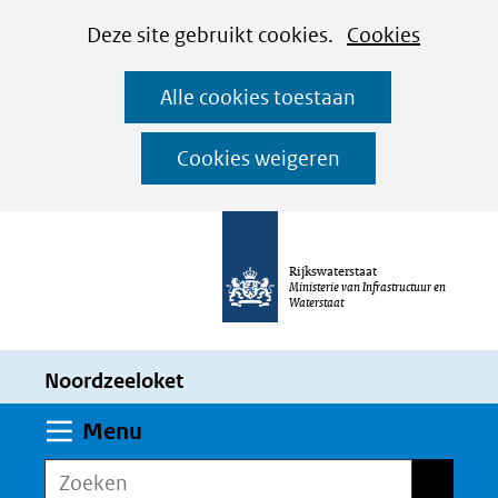
Cookies
Ga
Hier
Deze site gebruikt cookies.
Cookies
instellen
naar
kan
Alle cookies toestaan
de
het
inhoud
gebruik
Cookies weigeren
van
cookies
op
Rijkswaterstaat
deze
Ministerie van Infrastructuur en
Waterstaat
website
worden
Noordzeeloket
toegestaan
of
Uitklappen
Menu
geweigerd.
Zoeken
Zoeken