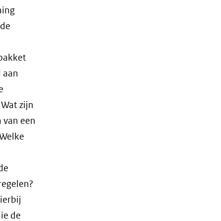
ming
 de
npakket
l aan
e
Wat zijn
n van een
 Welke
de
regelen?
ierbij
ie de