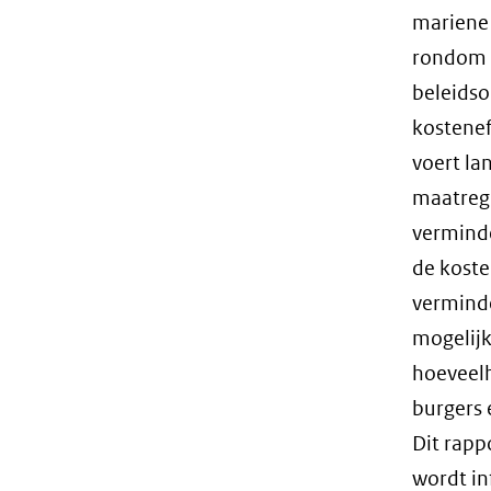
mariene
rondom h
beleidso
kostenef
voert la
maatrege
verminde
de koste
verminde
mogelijk
hoeveelh
burgers 
Dit rapp
wordt in