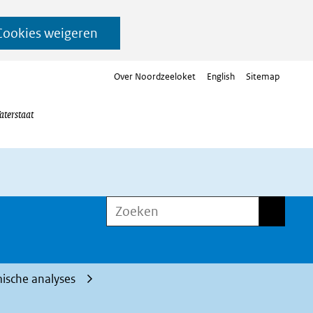
Cookies weigeren
Over Noordzeeloket
English
Sitemap
aterstaat
Zoeken
Zoeken
sche analyses