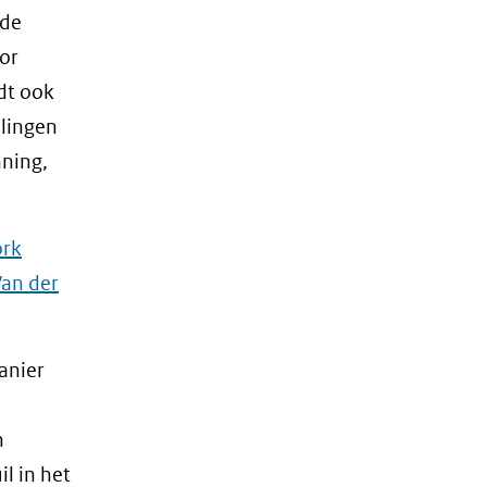
 de
or
dt ook
elingen
nning,
ork
Van der
anier
n
l in het