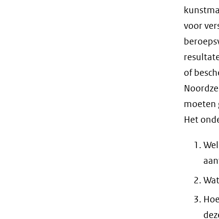
kunstmat
voor ver
beroepsvi
resultat
of besch
Noordzee
moeten 
Het onde
Wel
aan
Wat
Hoe
dez