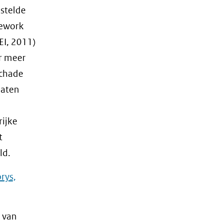
stelde
mework
EI, 2011)
r meer
schade
baten
rijke
t
ld.
rys,
 van