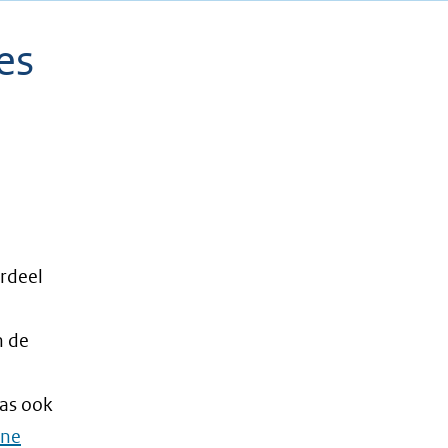
es
erdeel
n de
was ook
ene