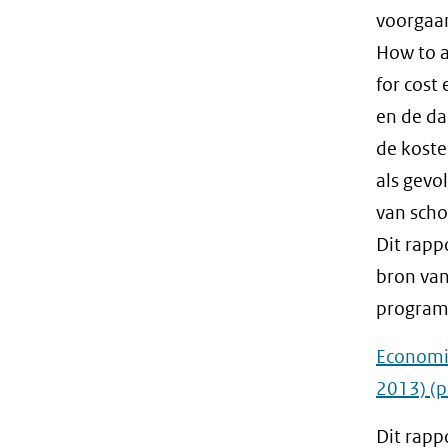
voorgaan
How to a
for cost
en de d
de koste
als gevo
van scho
Dit rapp
bron van
programm
Economis
2013)
(p
Dit rapp