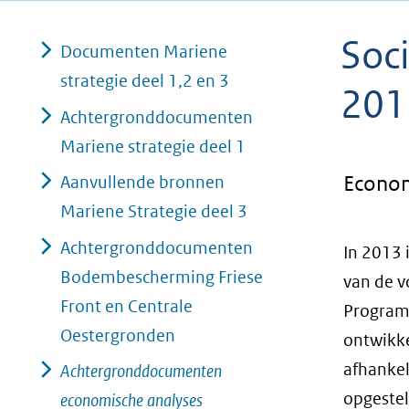
geweigerd.
Soc
Documenten Mariene
strategie deel 1,2 en 3
201
Achtergronddocumenten
Mariene strategie deel 1
Econom
Aanvullende bronnen
Mariene Strategie deel 3
Achtergronddocumenten
In 2013 
Bodembescherming Friese
van de v
Front en Centrale
Programm
Oestergronden
ontwikke
afhankel
Achtergronddocumenten
opgestel
economische analyses