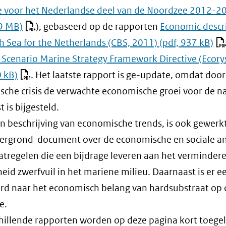
e voor het Nederlandse deel van de Noordzee 2012-2
.9 MB)
), gebaseerd op de rapporten
Economic descri
h Sea for the Netherlands (CBS, 2011)
(pdf, 937 kB)
 Scenario Marine Strategy Framework Directive (Ecory
0 kB)
. Het laatste rapport is ge-update, omdat door
che crisis de verwachte economische groei voor de na
 is bijgesteld.
n beschrijving van economische trends, is ook gewerk
ergrond-document over de economische en sociale an
tregelen die een bijdrage leveren aan het verminder
eid zwerfvuil in het mariene milieu. Daarnaast is er e
rd naar het economisch belang van hardsubstraat op 
e.
hillende rapporten worden op deze pagina kort toegel