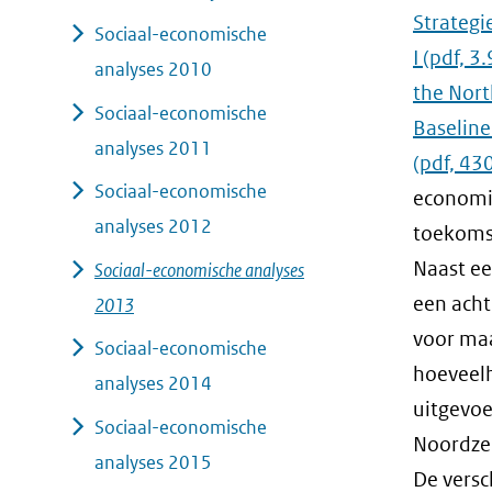
Strategi
Sociaal-economische
I
(pdf, 3
analyses 2010
the Nort
Sociaal-economische
Baseline
analyses 2011
(pdf, 43
Sociaal-economische
economis
analyses 2012
toekomst
Naast ee
Sociaal-economische analyses
een acht
2013
voor maa
Sociaal-economische
hoeveelh
analyses 2014
uitgevoe
Sociaal-economische
Noordze
analyses 2015
De versc