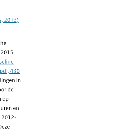
s, 2013)
che
 2015,
seline
pdf, 430
lingen in
oor de
n op
turen en
e 2012-
Deze