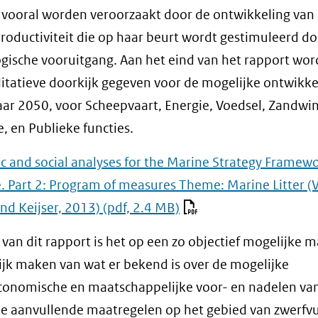
l vooral worden veroorzaakt door de ontwikkeling van
roductiviteit die op haar beurt wordt gestimuleerd do
gische vooruitgang. Aan het eind van het rapport wor
itatieve doorkijk gegeven voor de mogelijke ontwikk
jaar 2050, voor Scheepvaart, Energie, Voedsel, Zandwi
, en Publieke functies.
 and social analyses for the Marine Strategy Framew
e. Part 2: Program of measures Theme: Marine Litter (
nd Keijser, 2013)
(pdf, 2.4 MB)
 van dit rapport is het op een zo objectief mogelijke m
lijk maken van wat er bekend is over de mogelijke
conomische en maatschappelijke voor- en nadelen va
e aanvullende maatregelen op het gebied van zwerfvui