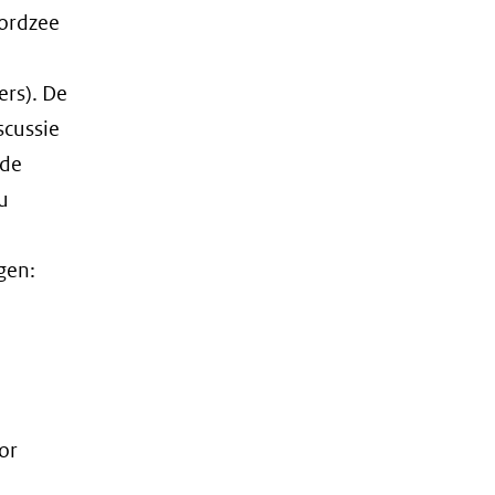
oordzee
ers). De
scussie
 de
u
gen:
or