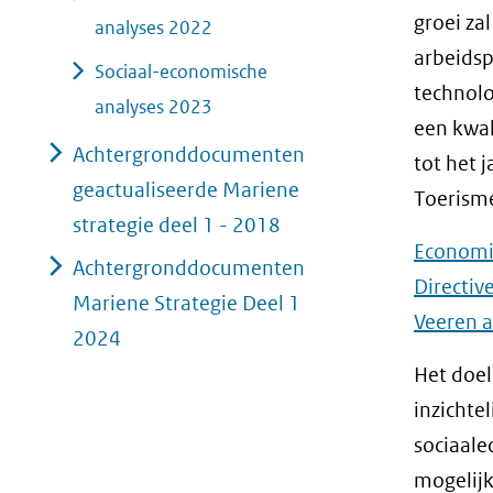
groei za
analyses 2022
arbeidsp
Sociaal-economische
technolo
analyses 2023
een kwal
Achtergronddocumenten
tot het 
geactualiseerde Mariene
Toerisme
strategie deel 1 - 2018
Economic
Achtergronddocumenten
Directiv
Mariene Strategie Deel 1
Veeren a
2024
Het doel
inzichte
sociaale
mogelijk