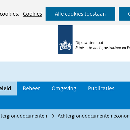
Ga
 cookies.
Cookies
Alle cookies toestaan
naar
de
inhoud
Rijkswaterstaat
Ministerie van Infrastructuur en W
eleid
Beheer
Omgeving
Publicaties
htergronddocumenten
Achtergronddocumenten economi