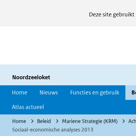
Cookies
Deze site gebruikt
instellen
Hier
kan
het
gebruik
van
cookies
Noordzeeloket
op
Home
Nieuws
Functies en gebruik
B
deze
website
Atlas actueel
worden
Home
Beleid
Mariene Strategie (KRM)
Ac
toegestaan
Sociaal-economische analyses 2013
of