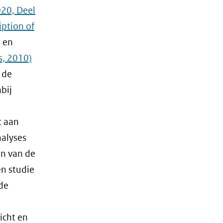
020, Deel
ption of
en
s, 2010)
 de
bij
t aan
alyses
en van de
en studie
de
icht en