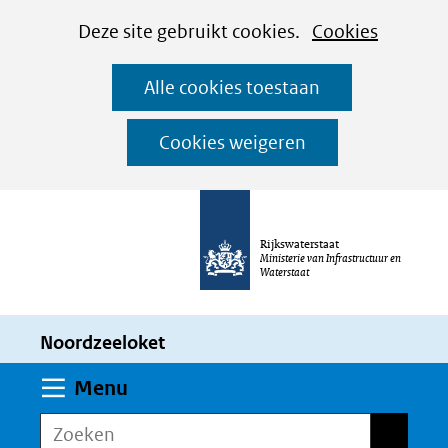
Cookies
Ga
Hier
Deze site gebruikt cookies.
Cookies
instellen
naar
kan
Alle cookies toestaan
de
het
inhoud
gebruik
Cookies weigeren
van
cookies
op
Rijkswaterstaat
deze
Ministerie van Infrastructuur en
Waterstaat
website
worden
Noordzeeloket
toegestaan
of
Uitklappen
Menu
geweigerd.
Zoeken
Zoeken