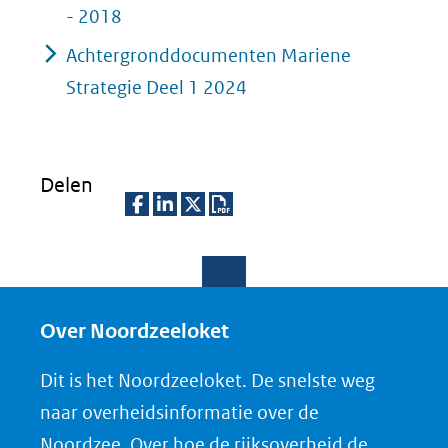
- 2018
Achtergronddocumenten Mariene
Strategie Deel 1 2024
Delen
D
D
D
D
e
e
e
o
l
l
l
w
e
e
e
n
Over Noordzeeloket
n
n
n
l
Dit is het Noordzeeloket. De snelste weg
o
o
o
o
naar overheidsinformatie over de
p
p
p
a
Noordzee. Over hoe de rijksoverheid de