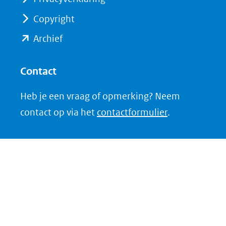
andere
andere
website)
website)
Copyright
(opent
Archief
in
nieuw
Contact
venster)
Heb je een vraag of opmerking? Neem
(verwijst
contact op via het
contactformulier
.
naar
een
andere
website)