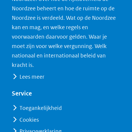
F
L
X
d
Noordzee beheert en hoe de ruimte op de
(opent
a
i
P
Noordzee is verdeeld. Wat op de Noordzee
in
c
n
D
nieuw
e
k
F
kan en mag, en welke regels en
venster)
b
e
voorwaarden daarvoor gelden. Waar je
(verwijst
o
d
moet zijn voor welke vergunning. Welk
naar
o
I
nationaal en internationaal beleid van
een
k
n
kracht is.
(opent
(opent
andere
Lees meer
in
in
website)
nieuw
nieuw
Service
venster)
venster)
(verwijst
(verwijst
Toegankelijkheid
naar
naar
Cookies
een
een
Privacyverklaring