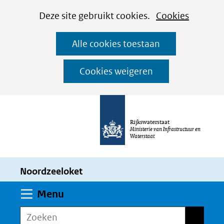
Cookies
Ga
Hier
Deze site gebruikt cookies.
Cookies
instellen
naar
kan
Alle cookies toestaan
de
het
inhoud
gebruik
Cookies weigeren
van
cookies
op
Rijkswaterstaat
deze
Ministerie van Infrastructuur en
Waterstaat
website
worden
Noordzeeloket
toegestaan
of
Uitklappen
Menu
geweigerd.
Zoeken
Zoeken