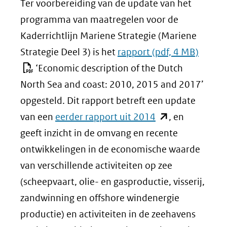
Ter voorbereiding van de update van het
programma van maatregelen voor de
Kaderrichtlijn Mariene Strategie (Mariene
Strategie Deel 3) is het
rapport
(pdf, 4 MB)
‘Economic description of the Dutch
North Sea and coast: 2010, 2015 and 2017’
opgesteld. Dit rapport betreft een update
(opent
van een
eerder rapport uit 2014
, en
in
geeft inzicht in de omvang en recente
nieuw
ontwikkelingen in de economische waarde
venster)
van verschillende activiteiten op zee
(verwijst
(scheepvaart, olie- en gasproductie, visserij,
naar
zandwinning en offshore windenergie
een
productie) en activiteiten in de zeehavens