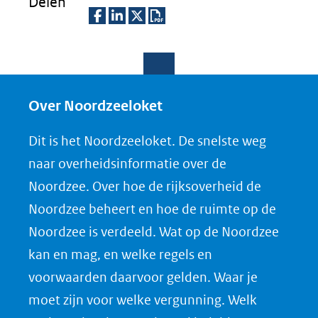
Delen
D
D
D
D
e
e
e
o
l
l
l
w
e
e
e
n
Over Noordzeeloket
n
n
n
l
Dit is het Noordzeeloket. De snelste weg
o
o
o
o
naar overheidsinformatie over de
p
p
p
a
Noordzee. Over hoe de rijksoverheid de
F
L
X
d
Noordzee beheert en hoe de ruimte op de
(opent
a
i
P
Noordzee is verdeeld. Wat op de Noordzee
in
c
n
D
nieuw
e
k
F
kan en mag, en welke regels en
venster)
b
e
voorwaarden daarvoor gelden. Waar je
(verwijst
o
d
moet zijn voor welke vergunning. Welk
naar
o
I