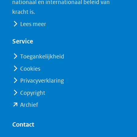
nationaal en internationaal beleid van
een
k
n
kracht is.
(opent
(opent
andere
Lees meer
in
in
website)
nieuw
nieuw
Service
venster)
venster)
(verwijst
(verwijst
Toegankelijkheid
naar
naar
Cookies
een
een
Privacyverklaring
andere
andere
website)
website)
Copyright
(opent
Archief
in
nieuw
Contact
venster)