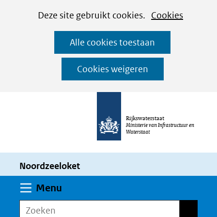
Cookies
Ga
Hier
Deze site gebruikt cookies.
Cookies
instellen
naar
kan
Alle cookies toestaan
de
het
inhoud
gebruik
Cookies weigeren
van
cookies
op
Rijkswaterstaat
deze
Ministerie van Infrastructuur en
Waterstaat
website
worden
Noordzeeloket
toegestaan
of
Uitklappen
Menu
geweigerd.
Zoeken
Zoeken