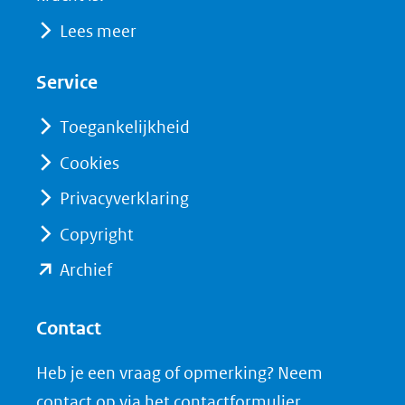
(opent
(opent
andere
Lees meer
in
in
website)
nieuw
nieuw
Service
venster)
venster)
(verwijst
(verwijst
Toegankelijkheid
naar
naar
Cookies
een
een
Privacyverklaring
andere
andere
website)
website)
Copyright
(opent
Archief
in
nieuw
Contact
venster)
Heb je een vraag of opmerking? Neem
(verwijst
contact op via het
contactformulier
.