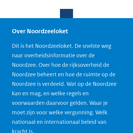
D
D
D
D
e
e
e
o
l
l
l
w
e
e
e
n
Over Noordzeeloket
n
n
n
l
Dit is het Noordzeeloket. De snelste weg
o
o
o
o
naar overheidsinformatie over de
p
p
p
a
Noordzee. Over hoe de rijksoverheid de
F
L
X
d
Noordzee beheert en hoe de ruimte op de
(opent
a
i
P
Noordzee is verdeeld. Wat op de Noordzee
in
c
n
D
nieuw
e
k
F
kan en mag, en welke regels en
venster)
b
e
voorwaarden daarvoor gelden. Waar je
(verwijst
o
d
moet zijn voor welke vergunning. Welk
naar
o
I
nationaal en internationaal beleid van
een
k
n
kracht is.