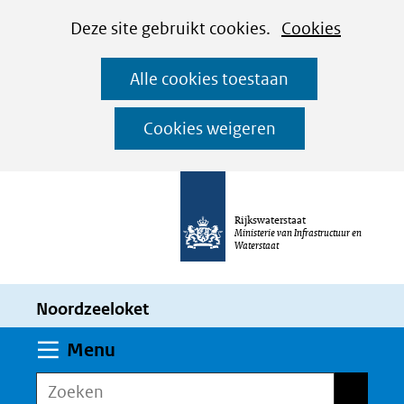
Cookies
Ga
Hier
Deze site gebruikt cookies.
Cookies
instellen
naar
kan
Alle cookies toestaan
de
het
inhoud
gebruik
Cookies weigeren
van
cookies
op
Rijkswaterstaat
deze
Ministerie van Infrastructuur en
Waterstaat
website
worden
Noordzeeloket
toegestaan
of
Uitklappen
Menu
geweigerd.
Zoeken
Zoeken