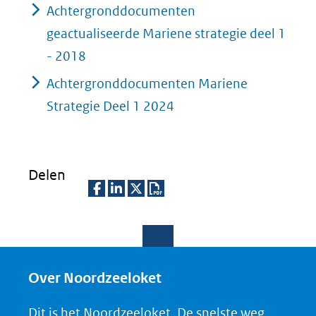
Achtergronddocumenten
geactualiseerde Mariene strategie deel 1
- 2018
Achtergronddocumenten Mariene
Strategie Deel 1 2024
Delen
D
D
D
D
e
e
e
o
l
l
l
w
e
e
e
n
Over Noordzeeloket
n
n
n
l
Dit is het Noordzeeloket. De snelste weg