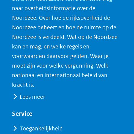
o
o
o
o
naar overheidsinformatie over de
p
p
p
a
Noordzee. Over hoe de rijksoverheid de
F
L
X
d
Noordzee beheert en hoe de ruimte op de
(opent
a
i
P
Noordzee is verdeeld. Wat op de Noordzee
in
c
n
D
nieuw
e
k
F
kan en mag, en welke regels en
venster)
b
e
voorwaarden daarvoor gelden. Waar je
(verwijst
o
d
moet zijn voor welke vergunning. Welk
naar
o
I
nationaal en internationaal beleid van
een
k
n
kracht is.
(opent
(opent
andere
Lees meer
in
in
website)
nieuw
nieuw
Service
venster)
venster)
(verwijst
(verwijst
Toegankelijkheid