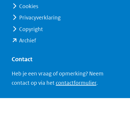
naar
naar
Cookies
een
een
Privacyverklaring
andere
andere
website)
website)
Copyright
(opent
Archief
in
nieuw
Contact
venster)
Heb je een vraag of opmerking? Neem
(verwijst
contact op via het
contactformulier
.
naar
een
andere
website)