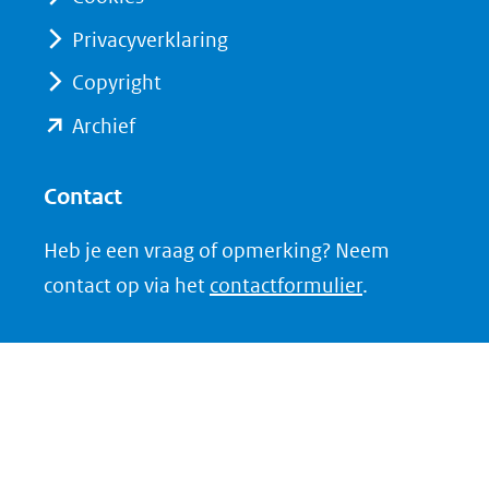
Privacyverklaring
Copyright
(opent
Archief
in
nieuw
Contact
venster)
Heb je een vraag of opmerking? Neem
(verwijst
contact op via het
contactformulier
.
naar
een
andere
website)