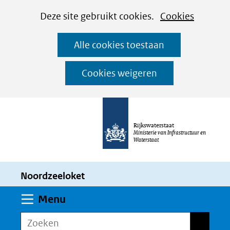
Cookies
Ga
Hier
Deze site gebruikt cookies.
Cookies
instellen
naar
kan
Alle cookies toestaan
de
het
inhoud
gebruik
Cookies weigeren
van
cookies
op
Rijkswaterstaat
deze
Ministerie van Infrastructuur en
Waterstaat
website
worden
Noordzeeloket
toegestaan
of
Uitklappen
Menu
geweigerd.
Zoeken
Zoeken