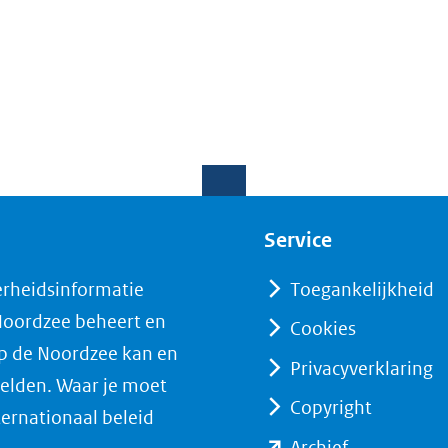
Service
erheidsinformatie
Toegankelijkheid
 Noordzee beheert en
Cookies
op de Noordzee kan en
Privacyverklaring
elden. Waar je moet
Copyright
ternationaal beleid
(opent
Archief