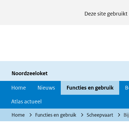
Cookies
Deze site gebruikt
instellen
Hier
kan
het
gebruik
van
cookies
Noordzeeloket
op
Home
Nieuws
Functies en gebruik
B
deze
website
Atlas actueel
worden
Home
Functies en gebruik
Scheepvaart
Bi
toegestaan
of