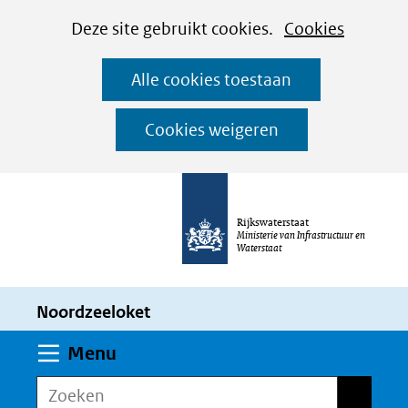
Cookies
Ga
Hier
Deze site gebruikt cookies.
Cookies
instellen
naar
kan
Alle cookies toestaan
de
het
inhoud
gebruik
Cookies weigeren
van
cookies
op
Rijkswaterstaat
deze
Ministerie van Infrastructuur en
Waterstaat
website
worden
Noordzeeloket
toegestaan
of
Uitklappen
Menu
geweigerd.
Zoeken
Zoeken